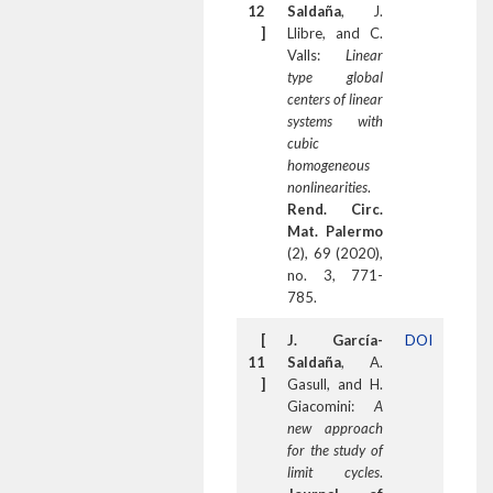
12
Saldaña
, J.
]
Llibre, and C.
Valls:
Linear
type global
centers of linear
systems with
cubic
homogeneous
nonlinearities
.
Rend. Circ.
Mat. Palermo
(2), 69 (2020),
no. 3, 771-
785.
[
J. García-
DOI
11
Saldaña
, A.
]
Gasull, and H.
Giacomini:
A
new approach
for the study of
limit cycles
.