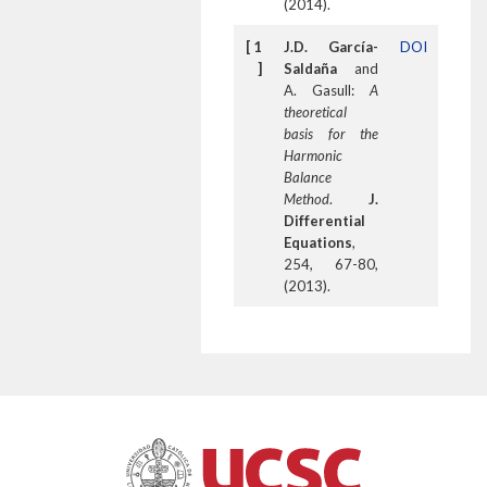
(2014).
[ 1
J.D. García-
DOI
]
Saldaña
and
A. Gasull:
A
theoretical
basis for the
Harmonic
Balance
Method
.
J.
Differential
Equations
,
254, 67-80,
(2013).