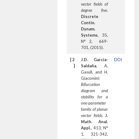
vector fields of
degree five
.
Discrete
Contin.
Dynam.
Systems
, 35,
N° 2, 669-
701, (2015).
[ 2
J.D. García-
DOI
]
Saldaña
, A.
Gasull, and H.
Giacomini:
Bifurcation
diagram and
stability for a
one-parameter
family of planar
vector fields
.
J.
Math. Anal.
Appl.
, 413, N°
1, 321-342,