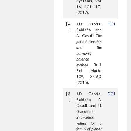
Systems
, vol.
16, 101-117,
(2017).
[ 4
J.D. García-
DOI
]
Saldaña
and
A. Gasull:
The
period function
and the
harmonic
balance
method
.
Bull.
Sci. Math.
,
139, 33-60,
(2015).
[ 3
J.D. García-
DOI
]
Saldaña
, A.
Gasull, and H.
Giacomini:
Bifurcation
values for a
family of planar