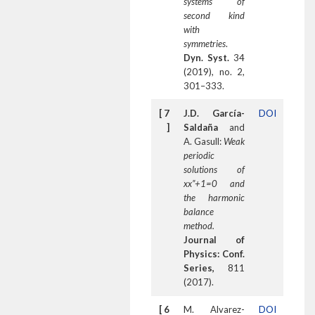
systems of
second kind
with
symmetries
.
Dyn. Syst.
34
(2019), no. 2,
301–333.
[ 7
J.D. García-
DOI
]
Saldaña
and
A. Gasull:
Weak
periodic
solutions of
xx”+1=0 and
the harmonic
balance
method.
Journal of
Physics: Conf.
Series,
811
(2017).
[ 6
M. Alvarez-
DOI