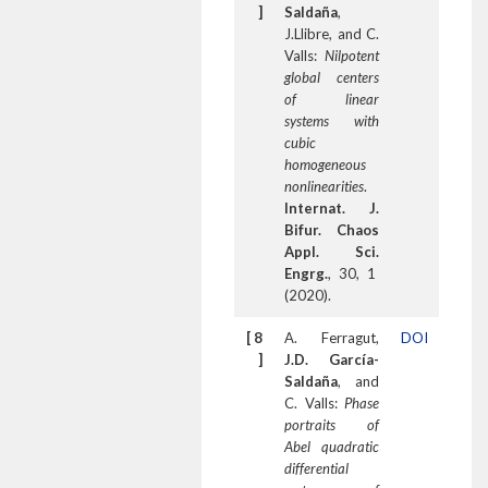
]
Saldaña
,
J.Llibre, and C.
Valls:
Nilpotent
global centers
of linear
systems with
cubic
homogeneous
nonlinearities
.
Internat. J.
Bifur. Chaos
Appl. Sci.
Engrg.
, 30, 1
(2020).
[ 8
A. Ferragut,
DOI
]
J.D. García-
Saldaña
, and
C. Valls:
Phase
portraits of
Abel quadratic
differential