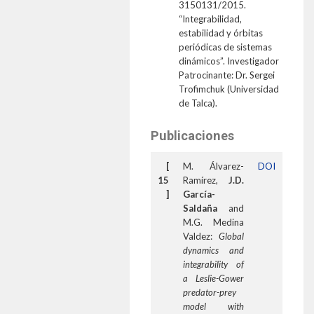
3150131/2015.
“Integrabilidad,
estabilidad y órbitas
periódicas de sistemas
dinámicos”. Investigador
Patrocinante: Dr. Sergei
Trofimchuk (Universidad
de Talca).
Publicaciones
[
M. Álvarez-
DOI
15
Ramírez,
J.D.
]
García-
Saldaña
and
M.G. Medina
Valdez:
Global
dynamics and
integrability of
a Leslie-Gower
predator-prey
model with