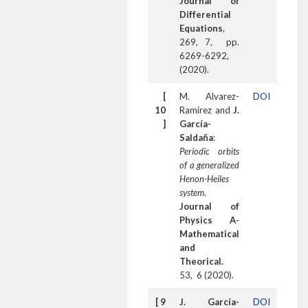
Journal of
Differential
Equations
,
269, 7, pp.
6269-6292,
(2020).
[
M. Alvarez-
DOI
10
Ramirez and
J.
]
García-
Saldaña
:
Periodic orbits
of a generalized
Henon-Heiles
system
.
Journal of
Physics A-
Mathematical
and
Theorical.
53, 6 (2020).
[ 9
J. García-
DOI