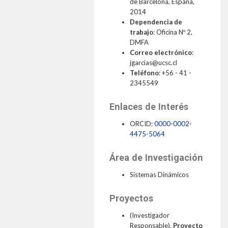
de Barcelona, España,
THEP Group
2014
Dependencia de
trabajo
:
Oficina Nº 2,
DMFA
Correo electrónico
:
jgarcias@ucsc.cl
Teléfono
:
+56 - 41 -
2345549
Enlaces de Interés
ORCID:
0000-0002-
4475-5064
Área de Investigación
Sistemas Dinámicos
Proyectos
(Investigador
Responsable).
Proyecto