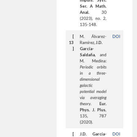
Impuls. Syst.
Ser. A Math.
Anal.
30
(2023), no. 2,
135-148.
[
M. Álvarez-
DOI
13
Ramírez,
J.D.
]
García-
Saldaña
, and
M. Medina:
Periodic orbits
in a three-
dimensional
galactic
potential model
via averaging
theory
.
Eur.
Phys. J. Plus
,
135, 787
(2020).
[
J.D. García-
DOI