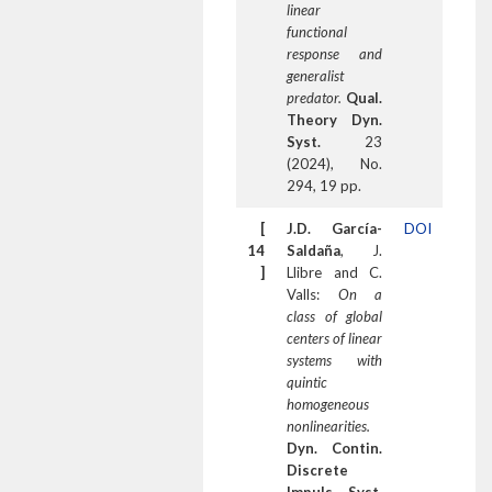
linear
functional
response and
generalist
predator.
Qual.
Theory Dyn.
Syst.
23
(2024), No.
294, 19 pp.
[
J.D. García-
DOI
14
Saldaña
, J.
]
Llibre and C.
Valls:
On a
class of global
centers of linear
systems with
quintic
homogeneous
nonlinearities.
Dyn. Contin.
Discrete