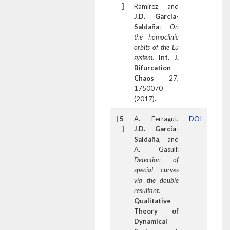
]
Ramirez and
J.D. García-
Saldaña
:
On
the homoclinic
orbits of the Lü
system
.
Int. J.
Bifurcation
Chaos
27,
1750070
(2017).
[ 5
A. Ferragut,
DOI
]
J.D. García-
Saldaña
, and
A. Gasull:
Detection of
special curves
via the double
resultant
.
Qualitative
Theory of
Dynamical