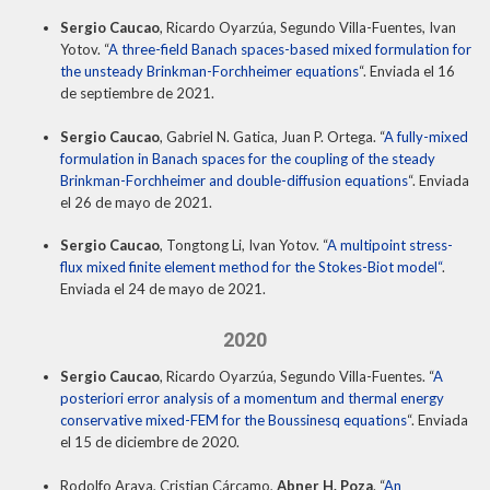
THEP Group
Sergio Caucao
, Ricardo Oyarzúa, Segundo Villa-Fuentes, Ivan
Yotov. “
A three-field Banach spaces-based mixed formulation for
the unsteady Brinkman-Forchheimer equations
“. Enviada el 16
de septiembre de 2021.
Sergio Caucao
, Gabriel N. Gatica, Juan P. Ortega. “
A fully-mixed
formulation in Banach spaces for the coupling of the steady
Brinkman-Forchheimer and double-diffusion equations
“. Enviada
el 26 de mayo de 2021.
Sergio Caucao
, Tongtong Li, Ivan Yotov. “
A multipoint stress-
flux mixed finite element method for the Stokes-Biot model
“
.
Enviada el 24 de mayo de 2021.
2020
Sergio Caucao
, Ricardo Oyarzúa, Segundo Villa-Fuentes. “
A
posteriori error analysis of a momentum and thermal energy
conservative mixed-FEM for the Boussinesq equations
“. Enviada
el 15 de diciembre de 2020.
Rodolfo Araya, Cristian Cárcamo,
Abner H. Poza
. “
An