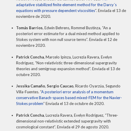
adaptative stabilized finite element method for the Darcy´s
equations with pressure dependent viscosities
“. Enviada el 13 de
noviembre de 2020.
Tomás Barrios
, Edwin Behrens, Rommel Bustinza, “An a
posteriori error estimate for a dual mixed method applied to
Stokes system with non null source terms”. Enviada el 12 de
noviembre 2020.
Patrick Concha
, Marcelo Ipinza, Lucrezia Ravera, Evelyn
Rodríguez, “Non-relativistic three-dimensional supergravity
theories and semigroup expansion method”. Enviada el 13 de
octubre 2020.
Jessika Camaño
,
Sergio Caucao
, Ricardo Oyarzúa, Segundo
Villa-Fuentes. “
A posteriori error analysis of a momentum
conservative Banach-spaces based mixed-FEM for the Navier-
Stokes problem
” Enviada el 13 de octubre de 2020.
Patrick Concha
, Lucrezia Ravera, Evelyn Rodríguez, “Three-
dimensional non-relativistic extended supergravity with
cosmological constant”. Enviada el 29 de agosto 2020.