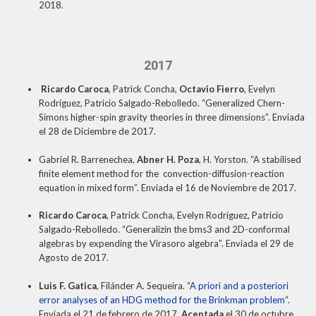
2018.
2017
Ricardo Caroca
, Patrick Concha,
Octavio Fierro
, Evelyn
Rodríguez, Patricio Salgado-Rebolledo. “Generalized Chern-
Simons higher-spin gravity theories in three dimensions”. Enviada
el 28 de Diciembre de 2017.
Gabriel R. Barrenechea,
Abner H. Poza
, H. Yorston. “A stabilised
finite element method for the convection-diffusion-reaction
equation in mixed form”. Enviada el 16 de Noviembre de 2017.
Ricardo Caroca
, Patrick Concha, Evelyn Rodríguez, Patricio
Salgado-Rebolledo. “Generalizin the bms3 and 2D-conformal
algebras by expending the Virasoro algebra”. Enviada el 29 de
Agosto de 2017.
Luis F. Gatica
, Filánder A. Sequeira. “
A priori and a posteriori
error analyses of an HDG method for the Brinkman problem
“.
Enviada el 21 de febrero de 2017.
Aceptada
el 30 de octubre