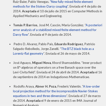
Ruiz-Baier, Pablo Venegas.
“New fully-mixed finite element
methods for the Stokes-Darcy coupling”
. Enviada el 4 de julio de
2014.
Aceptada
el 10 de julio de 2015 en Computer Methods in
Applied Mechanics and Engineering.
Tomás P. Barrios
, José M. Cascón, María González. “
A posteriori
error analysis of a stabilized mixed finite element method for
Darcy flow
“.
Enviada el 9 de junio de 2014.
Pedro D. Alvarez, Pablo Pais,
Eduardo Rodríguez
, Patricio
Salgado-Rebolledo, Jorge Zanelli. “
The BTZ black hole as a
Lorentz-flat geometry
“. Enviada el 26 de mayo de 2014.
José Aguayo,
Miguel Nova
, Khord Shamseddine. “Inner product
on B*-algebras of operators on a free Banach space over the
Levi-Civita field”. Enviada el 24 de abril de 2014.
Aceptada
el 16
de septiembre de 2014 en Indagationes Mathematicae.
Rodolfo Araya,
Abner H. Poza
, Frederic Valentin. “
A low-order
local projection method for the incompressible Navier-Stokes
equations in two and three dimensions
“. Enviada el 27 de marzo
de 2014.
Aceptada
el 9 de enero de 2015 en IMA Journal of
Numerical Analysis.