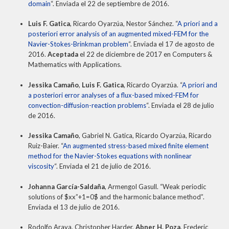
domain
“. Enviada el 22 de septiembre de 2016.
Luis F. Gatica
, Ricardo Oyarzúa, Nestor Sánchez. “
A priori and a
posteriori error analysis of an augmented mixed-FEM for the
Navier-Stokes-Brinkman problem
“. Enviada el 17 de agosto de
2016.
Aceptada
el 22 de diciembre de 2017 en Computers &
Mathematics with Applications.
Jessika Camaño
,
Luis F. Gatica
, Ricardo Oyarzúa. “
A priori and
a posteriori error analyses of a flux-based mixed-FEM for
convection-diffusion-reaction problems
“. Enviada el 28 de julio
de 2016.
Jessika Camaño
, Gabriel N. Gatica, Ricardo Oyarzúa, Ricardo
Ruiz-Baier. “
An augmented stress-based mixed finite element
method for the Navier-Stokes equations with nonlinear
viscosity
“. Enviada el 21 de julio de 2016.
Johanna García-Saldaña
, Armengol Gasull. “Weak periodic
solutions of $xx”+1=0$ and the harmonic balance method”.
Enviada el 13 de julio de 2016.
Rodolfo Araya, Christopher Harder,
Abner H. Poza
, Frederic