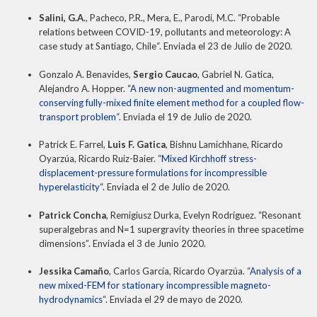
Salini, G.A
., Pacheco, P.R., Mera, E., Parodi, M.C. “Probable
relations between COVID-19, pollutants and meteorology: A
case study at Santiago, Chile
“
. Enviada el 23 de Julio de 2020.
Gonzalo A. Benavides,
Sergio Caucao
, Gabriel N. Gatica,
Alejandro A. Hopper. “
A new non-augmented and momentum-
conserving fully-mixed finite element method for a coupled flow-
transport problem
“
. Enviada el 19 de Julio de 2020.
Patrick E. Farrel,
Luis F. Gatica
, Bishnu Lamichhane, Ricardo
Oyarzúa, Ricardo Ruiz-Baier. “
Mixed Kirchhoff stress-
displacement-pressure formulations for incompressible
hyperelasticity
“. Enviada el 2 de Julio de 2020.
Patrick Concha
, Remigiusz Durka, Evelyn Rodríguez. “Resonant
superalgebras and N=1 supergravity theories in three spacetime
dimensions”. Enviada el 3 de Junio 2020.
Jessika Camaño
, Carlos García, Ricardo Oyarzúa. “
Analysis of a
new mixed-FEM for stationary incompressible magneto-
hydrodynamics
“. Enviada el 29 de mayo de 2020.