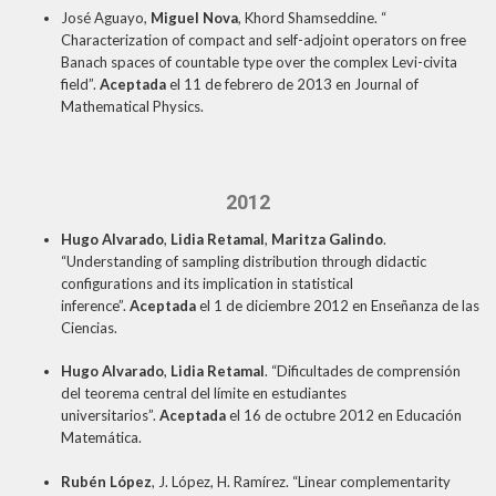
José Aguayo,
Miguel Nova
, Khord Shamseddine. “
Characterization of compact and self-adjoint operators on free
Banach spaces of countable type over the complex Levi-civita
field”.
Aceptada
el 11 de febrero de 2013 en Journal of
Mathematical Physics.
2012
Hugo Alvarado
,
Lidia Retamal
,
Maritza Galindo
.
“Understanding of sampling distribution through didactic
configurations and its implication in statistical
inference”.
Aceptada
el 1 de diciembre 2012 en Enseñanza de las
Ciencias.
Hugo Alvarado
,
Lidia Retamal
. “Dificultades de comprensión
del teorema central del límite en estudiantes
universitarios”.
Aceptada
el 16 de octubre 2012 en Educación
Matemática.
Rubén López
, J. López, H. Ramírez. “Linear complementarity