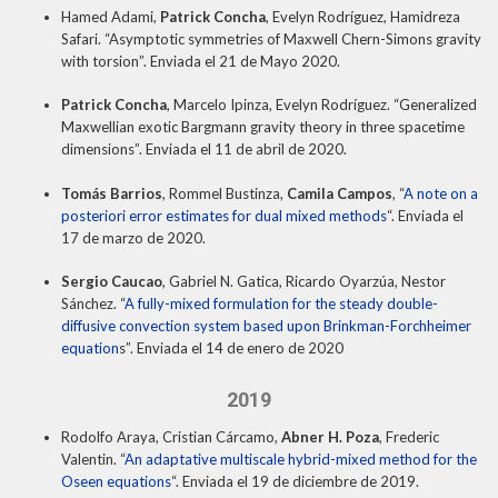
Hamed Adami,
Patrick Concha
, Evelyn Rodríguez, Hamidreza
Safari. “Asymptotic symmetries of Maxwell Chern-Simons gravity
with torsion”. Enviada el 21 de Mayo 2020.
Patrick Concha
, Marcelo Ipinza, Evelyn Rodríguez. “Generalized
Maxwellian exotic Bargmann gravity theory in three spacetime
dimensions”. Enviada el 11 de abril de 2020.
Tomás Barrios
, Rommel Bustinza,
Camila Campos
, “
A note on a
posteriori error estimates for dual mixed methods
“. Enviada el
17 de marzo de 2020.
Sergio Caucao
, Gabriel N. Gatica, Ricardo Oyarzúa, Nestor
Sánchez. “
A fully-mixed formulation for the steady double-
diffusive convection system based upon Brinkman-Forchheimer
equation
s”. Enviada el 14 de enero de 2020
2019
Rodolfo Araya, Cristian Cárcamo,
Abner H. Poza
, Frederic
Valentin. “
An adaptative multiscale hybrid-mixed method for the
Oseen equations
“. Enviada el 19 de diciembre de 2019.