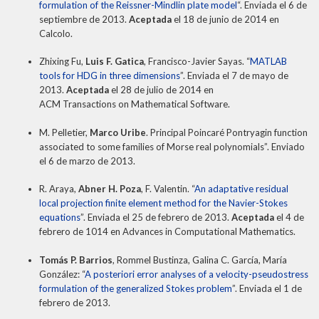
formulation of the Reissner-Mindlin plate model
“. Enviada el 6 de
septiembre de 2013.
Aceptada
el 18 de junio de 2014 en
Calcolo.
Zhixing Fu,
Luis F. Gatica
, Francisco-Javier Sayas. “
MATLAB
tools for HDG in three dimensions
”. Enviada el 7 de mayo de
2013.
Aceptada
el 28 de julio de 2014 en
ACM Transactions on Mathematical Software.
M. Pelletier,
Marco Uribe
. Principal Poincaré Pontryagin function
associated to some families of Morse real polynomials”. Enviado
el 6 de marzo de 2013.
R. Araya,
Abner H. Poza
, F. Valentin. “
An adaptative residual
local projection finite element method for the Navier-Stokes
equations
”. Enviada el 25 de febrero de 2013.
Aceptada
el 4 de
febrero de 1014 en Advances in Computational Mathematics.
Tomás P. Barrios
, Rommel Bustinza, Galina C. García, María
González: “
A posteriori error analyses of a velocity-pseudostress
formulation of the generalized Stokes problem
”. Enviada el 1 de
febrero de 2013.