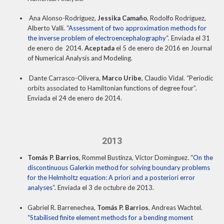
Ana Alonso-Rodriguez,
Jessika Camaño
, Rodolfo Rodriguez,
Alberto Valli. “
Assessment of two approximation methods for
the inverse problem of electroencephalography
“. Enviada el 31
de enero de 2014.
Aceptada
el 5 de enero de 2016 en Journal
of Numerical Analysis and Modeling.
Dante Carrasco-Olivera,
Marco Uribe
, Claudio Vidal. “Periodic
orbits associated to Hamiltonian functions of degree four”.
Enviada el 24 de enero de 2014.
2013
Tomás P. Barrios
, Rommel Bustinza, Víctor Dominguez. “
On the
discontinuous Galerkin method for solving boundary problems
for the Helmholtz equation: A priori and a posteriori error
analyses
“. Enviada el 3 de octubre de 2013.
Gabriel R. Barrenechea,
Tomás P. Barrios
, Andreas Wachtel.
“
Stabilised finite element methods for a bending moment