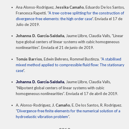
Ana Alonso-Rodriguez,
Jessika Camaño
, Eduardo De los Santos,
Francesca Rapetti. “
A tree-cotree splitting for the construction of
divergence-free elements: the high order case
“. Enviada el 17 de
Julio de 2019.
, Jaume Llibre, Claudia Valls, “Linear
Johanna D. García-Saldaña
type global centers of linear systems with cubic homogeneous
nonlinearities”. Enviada el 21 de junio de 2019.
Tomás Barrios
, Edwin Behrens, Rommel Bustinza. “
A stabilised
mixed method applied to compressible fluid flow: The stationary
case
“.
, Jaume Llibre, Claudia Valls,
Johanna D. García-Saldaña
“Nilpotent global centers of linear systems with cubic
homogeneous nonlinearities”. Enviada el 17 de abril de 2019.
A. Alonso-Rodríguez,
J. Camaño
, E. De los Santos, R. Rodríguez.
“
Divergence-free finite elements for the numerical solution of a
hydroelastic vibration problem
“.