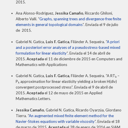
2015.
Ana Alonso-Rodriguez,
Jessika Camaño
, Riccardo Ghiloni,
Alberto Valli. “
Graphs, spanning trees and divergence-free finite
elements in general topological domains
“. Enviada el 9 de julio
de 2015.
Gabriel N. Gatica,
Luis F. Gatica
, Filánder A. Sequeira. “
A priori
and a posteriori error analyses of a pseudostress-based mixed
formulation for linear elasticity
“. Enviada el 14 de abril de
2015.
Aceptada
el 11 de diciembre de 2015 en Computers and
Mathematics with Applications
Gabriel N. Gatica,
Luis F. Gatica
, Filánder A. Sequeira. “A RT
–
k
P
approximation for linear elasticity yielding a broken H(div)
k
convergent postprocessed stress”. Enviada el 9 de abril de
2015.
Aceptada
el 12 de mayo de 2015 en Applied
Mathematics Letters.
Jessika Camaño
, Gabriel N. Gatica, Ricardo Oyarzúa, Giordano
Tierra. “
An augmented mixed finite element method for the
Navier-Stokes equations with variable viscosity
“. Enviada el 18
de marzo de 2015.
Aceptada
el 28 de enero de 2016 en SIAM