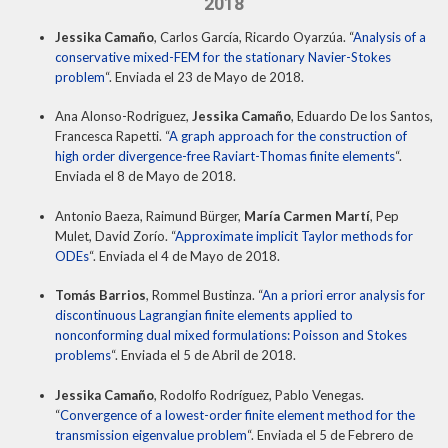
2018
Jessika Camaño
, Carlos García, Ricardo Oyarzúa. “
Analysis of a
conservative mixed-FEM for the stationary Navier-Stokes
problem
“. Enviada el 23 de Mayo de 2018.
Ana Alonso-Rodriguez,
Jessika Camaño
, Eduardo De los Santos,
Francesca Rapetti. “
A graph approach for the construction of
high order divergence-free Raviart-Thomas finite elements
“.
Enviada el 8 de Mayo de 2018.
Antonio Baeza, Raimund Bürger,
María Carmen Martí
, Pep
Mulet, David Zorío. “
Approximate implicit Taylor methods for
ODEs
“. Enviada el 4 de Mayo de 2018.
Tomás Barrios
, Rommel Bustinza. “
An a priori error analysis for
discontinuous Lagrangian finite elements applied to
nonconforming dual mixed formulations: Poisson and Stokes
problems
“. Enviada el 5 de Abril de 2018.
Jessika Camaño
, Rodolfo Rodríguez, Pablo Venegas.
“
Convergence of a lowest-order finite element method for the
transmission eigenvalue problem
“. Enviada el 5 de Febrero de