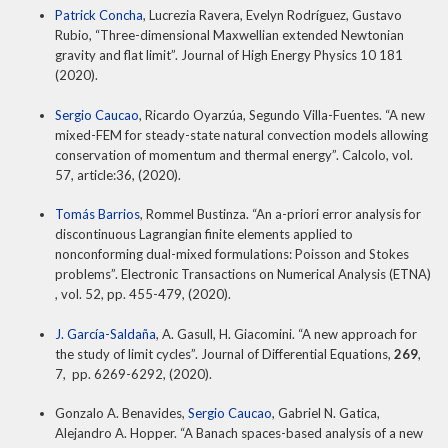
Patrick Concha
, Lucrezia Ravera, Evelyn Rodríguez, Gustavo
Rubio, “Three-dimensional Maxwellian extended Newtonian
gravity and flat limit”. Journal of High Energy Physics 10 181
(2020).
Sergio Caucao
, Ricardo Oyarzúa, Segundo Villa-Fuentes. “A new
mixed-FEM for steady-state natural convection models allowing
conservation of momentum and thermal energy”. Calcolo, vol.
57, article:36, (2020).
Tomás Barrios
, Rommel Bustinza. “An a-priori error analysis for
discontinuous Lagrangian finite elements applied to
nonconforming dual-mixed formulations: Poisson and Stokes
problems”. Electronic Transactions on Numerical Analysis (ETNA)
, vol. 52, pp. 455-479, (2020).
J. García-Saldaña
, A. Gasull, H. Giacomini. “A new approach for
the study of limit cycles”. Journal of Differential Equations,
269
,
7, pp. 6269-6292, (2020).
Gonzalo A. Benavides,
Sergio Caucao
, Gabriel N. Gatica,
Alejandro A. Hopper. “A Banach spaces-based analysis of a new