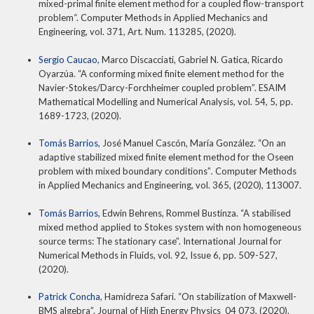
mixed-primal finite element method for a coupled flow-transport
problem
“
. Computer Methods in Applied Mechanics and
Engineering, vol. 371, Art. Num. 113285, (2020).
Sergio Caucao,
Marco Discacciati, Gabriel N. Gatica, Ricardo
Oyarzúa. “A conforming mixed finite element method for the
Navier-Stokes/Darcy-Forchheimer coupled problem”. ESAIM
Mathematical Modelling and Numerical Analysis, vol. 54, 5, pp.
1689-1723, (2020).
Tomás Barrios
, José Manuel Cascón, María González. “On an
adaptive stabilized mixed finite element method for the Oseen
problem with mixed boundary conditions”
.
Computer Methods
in Applied Mechanics and Engineering, vol. 365, (2020), 113007.
Tomás Barrios
, Edwin Behrens, Rommel Bustinza. “A stabilised
mixed method applied to Stokes system with non homogeneous
source terms: The stationary case”. International Journal for
Numerical Methods in Fluids, vol. 92, Issue 6, pp. 509-527,
(2020).
Patrick Concha
, Hamidreza Safari. “On stabilization of Maxwell-
BMS algebra”. Journal of High Energy Physics 04 073, (2020).