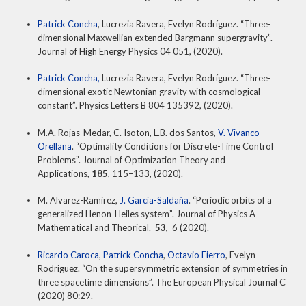
Patrick Concha
, Lucrezia Ravera, Evelyn Rodríguez. “Three-
dimensional Maxwellian extended Bargmann supergravity”.
Journal of High Energy Physics 04 051, (2020).
Patrick Concha,
Lucrezia Ravera, Evelyn Rodríguez. “Three-
dimensional exotic Newtonian gravity with cosmological
constant”. Physics Letters B 804 135392, (2020).
M.A. Rojas-Medar, C. Isoton, L.B. dos Santos,
V. Vivanco-
Orellana
. “Optimality Conditions for Discrete-Time Control
Problems”. Journal of Optimization Theory and
Applications,
185
, 115–133, (2020).
M. Alvarez-Ramirez,
J. García-Saldaña
. “Periodic orbits of a
generalized Henon-Heiles system”. Journal of Physics A-
Mathematical and Theorical.
53,
6 (2020).
Ricardo Caroca
,
Patrick Concha
,
Octavio Fierro
, Evelyn
Rodriguez. “On the supersymmetric extension of symmetries in
three spacetime dimensions”. The European Physical Journal C
(2020) 80:29.