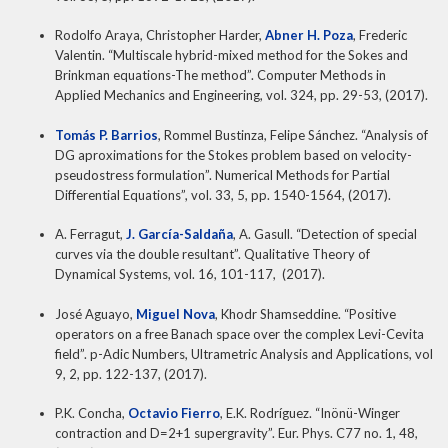
Rodolfo Araya, Christopher Harder,
Abner H. Poza
, Frederic
Valentin. “Multiscale hybrid-mixed method for the Sokes and
Brinkman equations-The method”. Computer Methods in
Applied Mechanics and Engineering, vol. 324, pp. 29-53, (2017).
Tomás P. Barrios
, Rommel Bustinza, Felipe Sánchez. “Analysis of
DG aproximations for the Stokes problem based on velocity-
pseudostress formulation”. Numerical Methods for Partial
Differential Equations”, vol. 33, 5, pp. 1540-1564, (2017).
A. Ferragut,
J. García-Saldaña
, A. Gasull. “Detection of special
curves via the double resultant”. Qualitative Theory of
Dynamical Systems, vol. 16, 101-117, (2017).
José Aguayo,
Miguel Nova
, Khodr Shamseddine. “Positive
operators on a free Banach space over the complex Levi-Cevita
field”. p-Adic Numbers, Ultrametric Analysis and Applications, vol
9, 2, pp. 122-137, (2017).
P.K. Concha,
Octavio Fierro
, E.K. Rodríguez. “Inönü-Winger
contraction and D=2+1 supergravity”. Eur. Phys. C77 no. 1, 48,