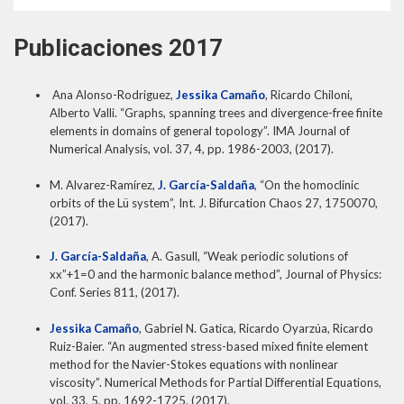
Publicaciones 2017
Ana Alonso-Rodriguez,
Jessika Camaño
, Ricardo Chiloni,
Alberto Valli. “Graphs, spanning trees and divergence-free finite
elements in domains of general topology”. IMA Journal of
Numerical Analysis, vol. 37, 4, pp. 1986-2003, (2017).
M. Alvarez-Ramírez,
J. García-Saldaña
, “On the homoclinic
orbits of the Lü system”, Int. J. Bifurcation Chaos 27, 1750070,
(2017).
J. García-Saldaña
, A. Gasull, “Weak periodic solutions of
xx”+1=0 and the harmonic balance method”, Journal of Physics:
Conf. Series 811, (2017).
Jessika Camaño
, Gabriel N. Gatica, Ricardo Oyarzúa, Ricardo
Ruiz-Baier. “An augmented stress-based mixed finite element
method for the Navier-Stokes equations with nonlinear
viscosity”. Numerical Methods for Partial Differential Equations,
vol. 33, 5, pp. 1692-1725, (2017).