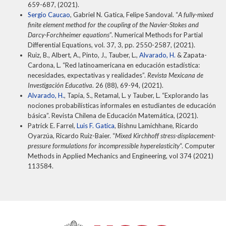
659-687, (2021).
Sergio Caucao
, Gabriel N. Gatica, Felipe Sandoval. “
A fully-mixed
finite element method for the coupling of the Navier-Stokes and
Darcy-Forchheimer equations
”. Numerical Methods for Partial
Differential Equations, vol. 37, 3, pp. 2550-2587, (2021).
Ruiz, B., Albert, A., Pinto, J., Tauber, L.,
Alvarado, H.
& Zapata-
Cardona, L. “Red latinoamericana en educación estadística:
necesidades, expectativas y realidades”.
Revista Mexicana de
Investigación Educativa
. 26 (88), 69-94, (2021).
Alvarado, H.
, Tapia, S., Retamal, L. y Tauber, L. “Explorando las
nociones probabilísticas informales en estudiantes de educación
básica”. Revista Chilena de Educación Matemática, (2021).
Patrick E. Farrel,
Luis F. Gatica
, Bishnu Lamichhane, Ricardo
Oyarzúa, Ricardo Ruiz-Baier. “
Mixed Kirchhoff stress-displacement-
pressure formulations for incompressible hyperelasticity
“. Computer
Methods in Applied Mechanics and Engineering, vol 374 (2021)
113584.