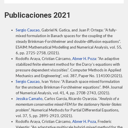
Publicaciones 2021
Sergio Caucao
, Gabriel N. Gatica, and Juan P. Ortega: “A fully-
mixed formulation in Banach spaces for the coupling of the
steady Brinkman-Forchheimer and double-diffusion equations”.
ESAIM: Mathematical Modelling and Numerical Analysis, vol. 55,
6, pp. 2725-2758, (2021).
Rodolfo Araya, Cristian Cárcamo,
Abner H. Poza
: “An adaptive
stabilized finite element method for the Darcy’s equations with
pressure dependent viscosities”. Computer Methods in Applied
Mechanics and Engineering”, vol. 387, Paper No. 114100 (2021).
Sergio Caucao
, Ivan Yotov: “A Banach space mixed formulation
for the unsteady Brinkman-Forchheimer equations”. IMA Journal
of Numerical Analysis, vol. 41, 4, pp. 2708-2743, (2021).
Jessika Camaño
, Carlos García, Ricardo Oyarzúa. “
Analysis of a
momentum conservative mixed-FEM for the stationary Navier-Stokes
problem
“. Numerical Methods for Partial Differential Equations,
vol. 37, 5, pp. 2895-2923, (2021).
Rodolfo Araya, Cristian Cárcamo,
Abner H. Poza
, Frederic
Valentin: “An adaptative multiscale hybrid-mixed method for the