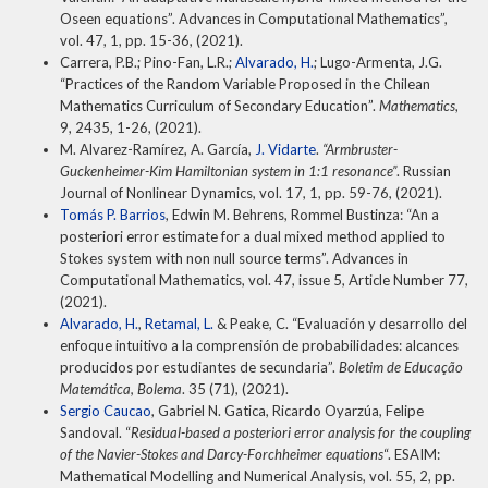
Oseen equations”. Advances in Computational Mathematics”,
vol. 47, 1, pp. 15-36, (2021).
Carrera, P.B.; Pino-Fan, L.R.;
Alvarado, H.
; Lugo-Armenta, J.G.
“Practices of the Random Variable Proposed in the Chilean
Mathematics Curriculum of Secondary Education”.
Mathematics
,
9, 2435, 1-26, (2021).
M. Alvarez-Ramírez, A. García,
J. Vidarte
.
“Armbruster-
Guckenheimer-Kim Hamiltonian system in 1:1 resonance”
. Russian
Journal of Nonlinear Dynamics, vol. 17, 1, pp. 59-76, (2021).
Tomás P. Barrios
, Edwin M. Behrens, Rommel Bustinza: “An a
posteriori error estimate for a dual mixed method applied to
Stokes system with non null source terms”. Advances in
Computational Mathematics, vol. 47, issue 5, Article Number 77,
(2021).
Alvarado, H.
,
Retamal, L.
& Peake, C. “Evaluación y desarrollo del
enfoque intuitivo a la comprensión de probabilidades: alcances
producidos por estudiantes de secundaria”.
Boletim de Educação
Matemática, Bolema
. 35 (71), (2021).
Sergio Caucao
, Gabriel N. Gatica, Ricardo Oyarzúa, Felipe
Sandoval. “
Residual-based a posteriori error analysis for the coupling
of the Navier-Stokes and Darcy-Forchheimer equations
“. ESAIM:
Mathematical Modelling and Numerical Analysis, vol. 55, 2, pp.