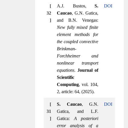
[
A.J. Bustos,
S.
DOI
32
Caucao
, G.N. Gatica,
]
and B.N. Venegas:
New fully mixed finite
element methods for
the coupled convective
Brinkman-
Forchheimer and
nonlinear transport
equations
.
Journal of
Scientific
Computing
, vol. 104,
2, article: 64, (2025).
[
S. Caucao
, G.N.
DOI
31
Gatica, and L.F.
]
Gatica:
A posteriori
error analysis of a