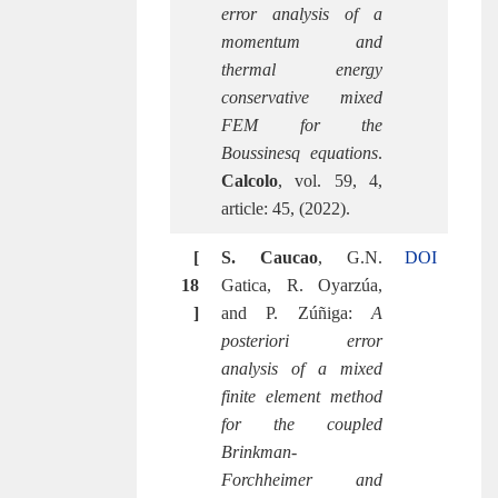
error analysis of a
momentum and
thermal energy
conservative mixed
FEM for the
Boussinesq equations
.
Calcolo
, vol. 59, 4,
article: 45, (2022).
[
S. Caucao
, G.N.
DOI
18
Gatica, R. Oyarzúa,
]
and P. Zúñiga:
A
posteriori error
analysis of a mixed
finite element method
for the coupled
Brinkman-
Forchheimer and