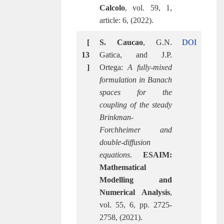
Calcolo
, vol. 59, 1,
article: 6, (2022).
[
S. Caucao
, G.N.
DOI
13
Gatica, and J.P.
]
Ortega:
A fully-mixed
formulation in Banach
spaces for the
coupling of the steady
Brinkman-
Forchheimer and
double-diffusion
equations
.
ESAIM:
Mathematical
Modelling and
Numerical Analysis
,
vol. 55, 6, pp. 2725-
2758, (2021).