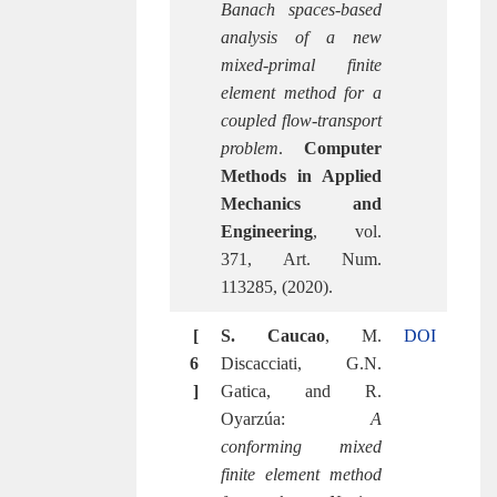
Banach spaces-based
analysis of a new
mixed-primal finite
element method for a
coupled flow-transport
problem
.
Computer
Methods in Applied
Mechanics and
Engineering
, vol.
371, Art. Num.
113285, (2020).
[
S. Caucao
, M.
DOI
6
Discacciati, G.N.
]
Gatica, and R.
Oyarzúa:
A
conforming mixed
finite element method