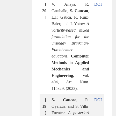
[
V. Anaya, R.
DOI
20
Caraballo,
S. Caucao
,
]
L.F. Gatica, R. Ruiz-
Baier, and I. Yotov:
A
vorticity-based mixed
formulation for the
unsteady Brinkman-
Forchheimer
equations
.
Computer
Methods in Applied
Mechanics and
Engineering
, vol.
404, Art. Num.
115829, (2023).
[
S. Caucao
, R.
DOI
19
Oyarzúa, and S. Villa-
]
Fuentes:
A posteriori