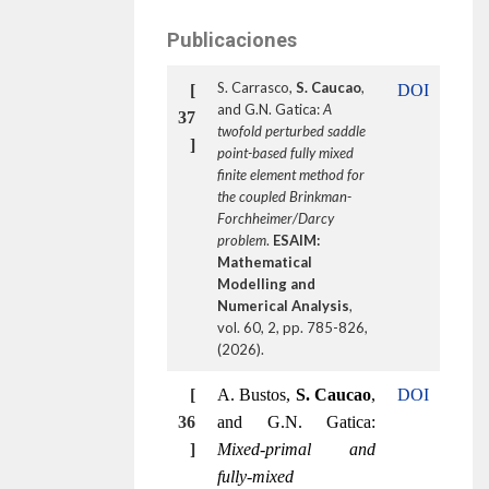
Publicaciones
S. Carrasco,
S. Caucao
,
[
DOI
and G.N. Gatica:
A
37
twofold perturbed saddle
]
point-based fully mixed
finite element method for
the coupled Brinkman-
Forchheimer/Darcy
problem
.
ESAIM:
Mathematical
Modelling and
Numerical Analysis
,
vol. 60, 2, pp. 785-826,
(2026).
[
A. Bustos,
S. Caucao
,
DOI
3
6
and G.N. Gatica:
]
Mixed-primal and
fully-mixed