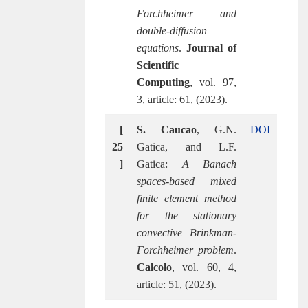
Forchheimer and
double-diffusion
equations
.
Journal of
Scientific
Computing
, vol. 97,
3, article: 61, (2023).
[
S. Caucao
, G.N.
DOI
25
Gatica, and L.F.
]
Gatica:
A Banach
spaces-based mixed
finite element method
for the stationary
convective Brinkman-
Forchheimer problem
.
Calcolo
, vol. 60, 4,
article: 51, (2023).