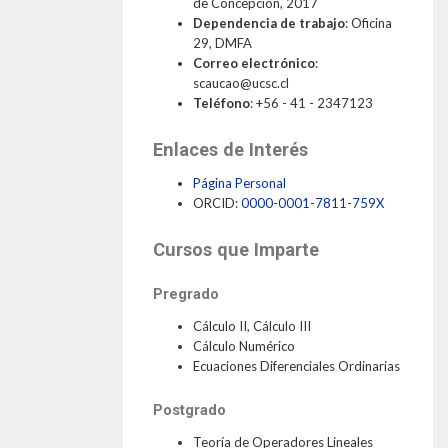
de Concepción, 2017
THEP Group
Dependencia de trabajo
:
Oficina
29, DMFA
Correo electrónico
:
scaucao@ucsc.cl
Teléfono
:
+56 - 41 - 2347123
Enlaces de Interés
Página Personal
ORCID:
0000-0001-7811-759X
Cursos que Imparte
Pregrado
Cálculo II, Cálculo III
Cálculo Numérico
Ecuaciones Diferenciales Ordinarias
Postgrado
Teoría de Operadores Lineales