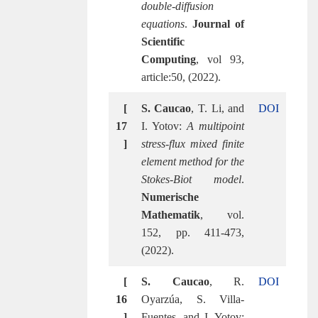
double-diffusion
equations
.
Journal of
Scientific
Computing
, vol 93,
article:50, (2022).
[
S. Caucao
, T. Li, and
DOI
17
I. Yotov:
A multipoint
]
stress-flux mixed finite
element method for the
Stokes-Biot model
.
Numerische
Mathematik
, vol.
152, pp. 411-473,
(2022).
[
S. Caucao
, R.
DOI
16
Oyarzúa, S. Villa-
]
Fuentes, and I. Yotov: