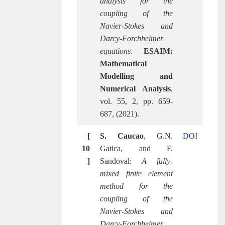
analysis for the
coupling of the
Navier-Stokes and
Darcy-Forchheimer
equations
.
ESAIM:
Mathematical
Modelling and
Numerical Analysis
,
vol. 55, 2, pp. 659-
687, (2021).
[
S. Caucao
, G.N.
DOI
10
Gatica, and F.
]
Sandoval:
A fully-
mixed finite element
method for the
coupling of the
Navier-Stokes and
Darcy-Forchheimer