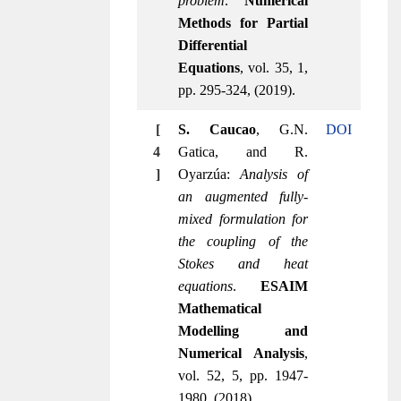
problem
.
Numerical
Methods for Partial
Differential
Equations
, vol. 35, 1,
pp. 295-324, (2019).
[
S. Caucao
, G.N.
DOI
4
Gatica, and R.
]
Oyarzúa:
Analysis of
an augmented fully-
mixed formulation for
the coupling of the
Stokes and heat
equations
.
ESAIM
Mathematical
Modelling and
Numerical Analysis
,
vol. 52, 5, pp. 1947-
1980, (2018).