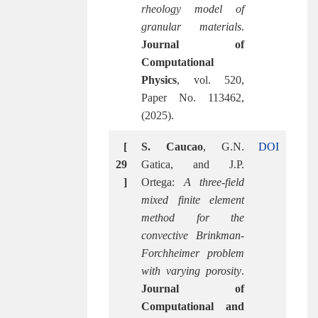
rheology model of
granular materials
.
Journal of
Computational
Physics
, vol. 520,
Paper No. 113462,
(2025).
[
S. Caucao
, G.N.
DOI
29
Gatica, and J.P.
]
Ortega:
A three-field
mixed finite element
method for the
convective Brinkman-
Forchheimer problem
with varying porosity
.
Journal of
Computational and