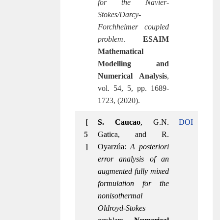
for the Navier-
Stokes/Darcy-
Forchheimer coupled
problem
.
ESAIM
Mathematical
Modelling and
Numerical Analysis
,
vol. 54, 5, pp. 1689-
1723, (2020).
[
S. Caucao
, G.N.
DOI
5
Gatica, and R.
]
Oyarzúa:
A posteriori
error analysis of an
augmented fully mixed
formulation for the
nonisothermal
Oldroyd-Stokes