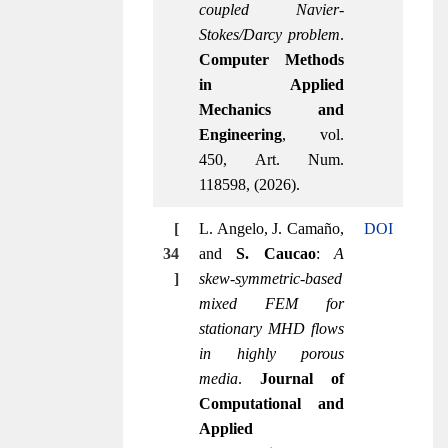
coupled Navier-
Stokes/Darcy problem
.
Computer Methods
in Applied
Mechanics and
Engineering
, vol.
450, Art. Num.
118598, (2026).
[
L. Angelo, J. Camaño,
DOI
34
and
S. Caucao
:
A
]
skew-symmetric-based
mixed FEM for
stationary MHD flows
in highly porous
media
.
Journal of
Computational and
Applied