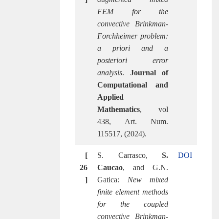
FEM for the
convective Brinkman-
Forchheimer problem:
a priori and a
posteriori error
analysis
.
Journal of
Computational and
Applied
Mathematics
, vol
438, Art. Num.
115517, (2024).
[
S. Carrasco,
S.
DOI
26
Caucao
, and G.N.
]
Gatica:
New mixed
finite element methods
for the coupled
convective Brinkman-