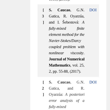
[
S. Caucao
, G.N.
DOI
3
Gatica, R. Oyarzúa,
]
and I. Šebestová:
A
fully-mixed finite
element method for the
Navier-Stokes/Darcy
coupled problem with
nonlinear viscosity
.
Journal of Numerical
Mathematics
, vol. 25,
2, pp. 55-88, (2017).
[
S. Caucao
, G.N.
DOI
2
Gatica, and R.
]
Oyarzúa:
A posteriori
error analysis of a
fully-mixed