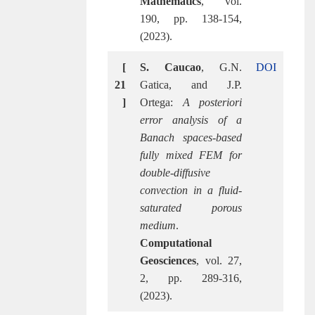
Mathematics
, vol.
190, pp. 138-154,
(2023).
[
S. Caucao
, G.N.
DOI
21
Gatica, and J.P.
]
Ortega:
A posteriori
error analysis of a
Banach spaces-based
fully mixed FEM for
double-diffusive
convection in a fluid-
saturated porous
medium
.
Computational
Geosciences
, vol. 27,
2, pp. 289-316,
(2023).