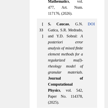
Mathematics
, vol.
477, Art. Num.
117176, (2026).
[
S. Caucao
, G.N.
DOI
33
Gatica, S.R. Medrado,
]
and Y.D. Sobral:
A
posteriori error
analysis of mixed finite
element methods for a
regularized mu(I)-
rheology model of
granular materials
.
Journal of
Computational
Physics
, vol. 542,
Paper No. 114378,
(2025).