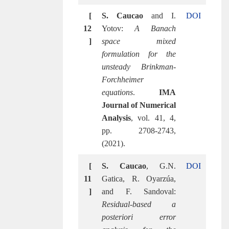
[
S. Caucao
and I.
DOI
12
Yotov:
A Banach
]
space mixed
formulation for the
unsteady Brinkman-
Forchheimer
equations
.
IMA
Journal of Numerical
Analysis
, vol. 41, 4,
pp. 2708-2743,
(2021).
[
S. Caucao
, G.N.
DOI
11
Gatica, R. Oyarzúa,
]
and F. Sandoval:
Residual-based a
posteriori error