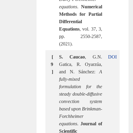
equations
.
Numerical
Methods for Partial
Differential
Equations
, vol. 37, 3,
pp. 2550-2587,
(2021).
[
S. Caucao
, G.N.
DOI
9
Gatica, R. Oyarzúa,
]
and N. Sánchez:
A
fully-mixed
formulation for the
steady double-diffusive
convection system
based upon Brinkman-
Forchheimer
equations
.
Journal of
Scientific