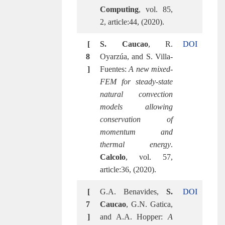
Computing
, vol. 85,
2, article:44, (2020).
[
S. Caucao
, R.
DOI
8
Oyarzúa, and S. Villa-
]
Fuentes:
A new mixed-
FEM for steady-state
natural convection
models allowing
conservation of
momentum and
thermal energy
.
Calcolo
, vol. 57,
article:36, (2020).
[
G.A. Benavides,
S.
DOI
7
Caucao
, G.N. Gatica,
]
and A.A. Hopper:
A