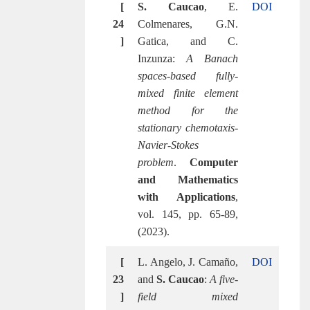
[
S. Caucao
, E.
DOI
24
Colmenares, G.N.
]
Gatica, and C.
Inzunza:
A Banach
spaces-based fully-
mixed finite element
method for the
stationary chemotaxis-
Navier-Stokes
problem
.
Computer
and Mathematics
with Applications
,
vol. 145, pp. 65-89,
(2023).
[
L. Angelo, J. Camaño,
DOI
23
and
S. Caucao
:
A five-
]
field mixed