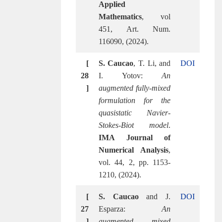
Applied
Mathematics
, vol
451, Art. Num.
116090, (2024).
[
S. Caucao
, T. Li, and
DOI
28
I. Yotov:
An
]
augmented fully-mixed
formulation for the
quasistatic Navier-
Stokes-Biot model
.
IMA Journal of
Numerical Analysis
,
vol. 44, 2, pp. 1153-
1210, (2024).
[
S. Caucao
and J.
DOI
27
Esparza:
An
]
augmented mixed