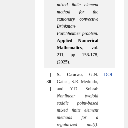
mixed finite element
method for the
stationary convective
Brinkman-
Forchheimer problem
.
Applied Numerical
Mathematics
, vol.
211, pp. 158-178,
(2025).
[
S. Caucao
, G.N.
DOI
30
Gatica, S.R. Medrado,
]
and Y.D. Sobral:
Nonlinear twofold
saddle point-based
mixed finite element
methods for a
regularized mu(I)-