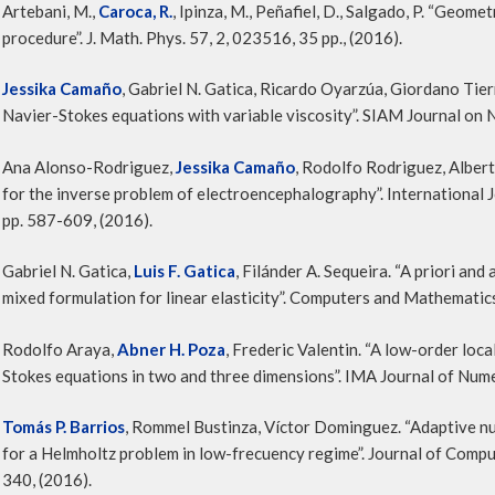
Artebani, M.,
Caroca, R.
, Ipinza, M., Peñafiel, D., Salgado, P. “Geome
procedure”. J. Math. Phys. 57, 2, 023516, 35 pp., (2016).
Jessika Camaño
, Gabriel N. Gatica, Ricardo Oyarzúa, Giordano Tie
Navier-Stokes equations with variable viscosity”. SIAM Journal on N
Ana Alonso-Rodriguez,
Jessika Camaño
, Rodolfo Rodriguez, Alber
for the inverse problem of electroencephalography”. International J
pp. 587-609, (2016).
Gabriel N. Gatica,
Luis F. Gatica
, Filánder A. Sequeira. “A priori an
mixed formulation for linear elasticity”. Computers and Mathematics 
Rodolfo Araya,
Abner H. Poza
, Frederic Valentin. “A low-order loc
Stokes equations in two and three dimensions”. IMA Journal of Numer
Tomás P. Barrios
, Rommel Bustinza, Víctor Dominguez. “Adaptive nu
for a Helmholtz problem in low-frecuency regime”. Journal of Compu
340, (2016).