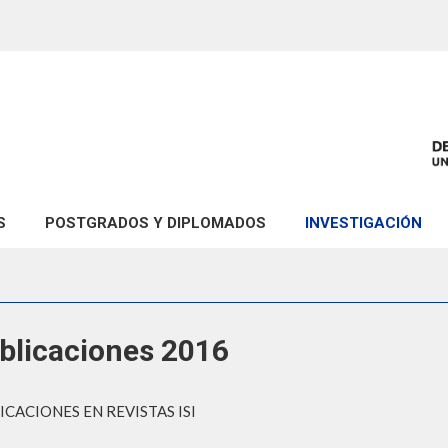
S
POSTGRADOS Y DIPLOMADOS
INVESTIGACIÓN
ca
Doctorado en Ciencias del Universo (DCU)
Áreas de Investigació
Magíster en Matemática Aplicada (M2A)
Proyectos de Investig
Diplomado en Actualización Disciplinar en Matemáticas según 
Publicaciones
blicaciones 2016
Pre-publicaciones
ICACIONES EN REVISTAS ISI