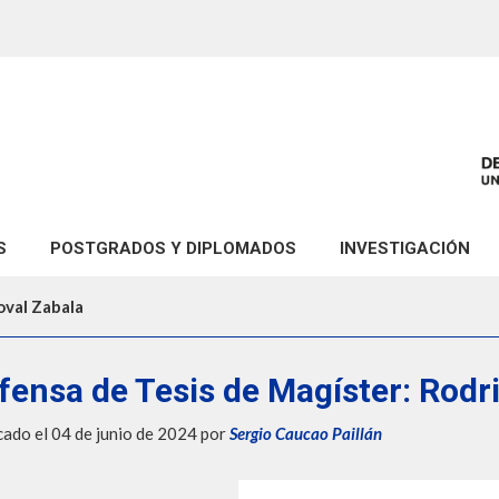
S
POSTGRADOS Y DIPLOMADOS
INVESTIGACIÓN
ca
Doctorado en Ciencias del Universo (DCU)
Áreas de Investigació
oval Zabala
Magíster en Matemática Aplicada (M2A)
Proyectos de Investig
Diplomado en Actualización Disciplinar en Matemáticas según 
Publicaciones
fensa de Tesis de Magíster: Rodr
Pre-publicaciones
cado el 04 de junio de 2024
por
Sergio Caucao Paillán