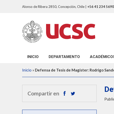
Alonso de Ribera 2850, Concepción, Chile
|
+56 41 234 5690
INICIO
DEPARTAMENTO
ACADÉMICO
Bienvenidos
Área Matemáti
Inicio
»
Defensa de Tesis de Magíster: Rodrigo Sand
Reseña Histórica
Área Física
Misión
Planta Adjunta
De
Compartir en
Publi